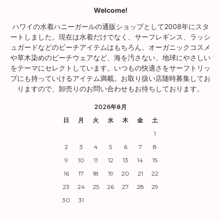
Welcome!
ハワイの水着ハニーガールの通販ショップとして2008年にスタ
ートしました。現在は水着だけでなく、サーフレギンス、ラッシ
ュガードなどのビーチアイテムはもちろん、オーガニックコスメ
や草木染めのビーチウェアなど、海を汚さない、地球にやさしい
をテーマにセレクトしています。いつもの快適さをサーフトリッ
プにも持っていけるアイテム満載。お取り扱い店随時募集してお
りますので、卸売りのお問い合わせもお待ちしております。
2026年8月
日
月
火
水
木
金
土
1
2
3
4
5
6
7
8
9
10
11
12
13
14
15
16
17
18
19
20
21
22
23
24
25
26
27
28
29
30
31