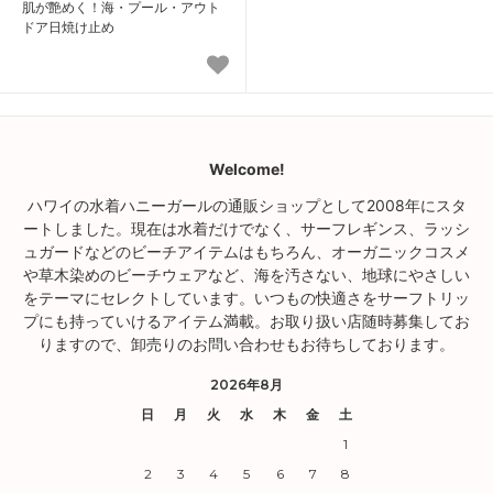
肌が艶めく！海・プール・アウト
ドア日焼け止め
Welcome!
ハワイの水着ハニーガールの通販ショップとして2008年にスタ
ートしました。現在は水着だけでなく、サーフレギンス、ラッシ
ュガードなどのビーチアイテムはもちろん、オーガニックコスメ
や草木染めのビーチウェアなど、海を汚さない、地球にやさしい
をテーマにセレクトしています。いつもの快適さをサーフトリッ
プにも持っていけるアイテム満載。お取り扱い店随時募集してお
りますので、卸売りのお問い合わせもお待ちしております。
2026年8月
日
月
火
水
木
金
土
1
2
3
4
5
6
7
8