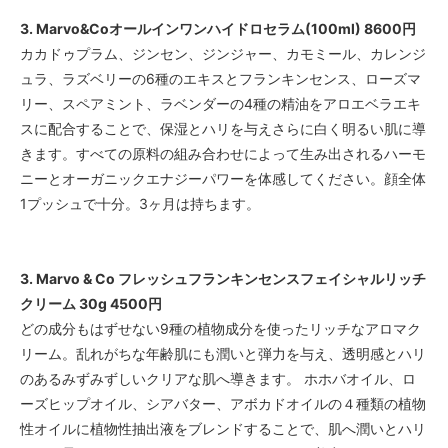
3. Marvo&Coオールインワンハイドロセラム(100ml) 8600円
カカドゥプラム、ジンセン、ジンジャー、カモミール、カレンジ
ュラ、ラズベリーの6種のエキスとフランキンセンス、ローズマ
リー、スペアミント、ラベンダーの4種の精油をアロエベラエキ
スに配合することで、保湿とハリを与えさらに白く明るい肌に導
きます。すべての原料の組み合わせによって生み出されるハーモ
ニーとオーガニックエナジーパワーを体感してください。顔全体
1プッシュで十分。3ヶ月は持ちます。
3. Marvo & Co フレッシュフランキンセンスフェイシャルリッチ
クリーム 30g 4500円
どの成分もはずせない9種の植物成分を使ったリッチなアロマク
リーム。乱れがちな年齢肌にも潤いと弾力を与え、透明感とハリ
のあるみずみずしいクリアな肌へ導きます。 ホホバオイル、ロ
ーズヒップオイル、シアバター、アボカドオイルの４種類の植物
性オイルに植物性抽出液をブレンドすることで、肌へ潤いとハリ