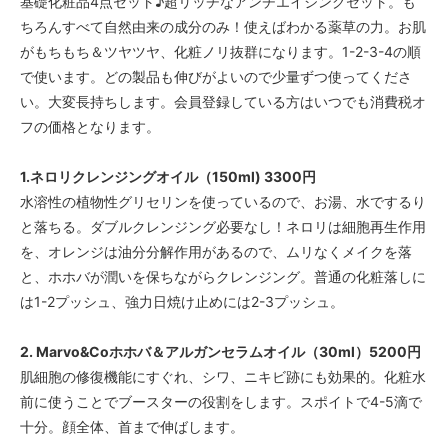
基礎化粧品4点セット♪超リッチなアンチエイジングセット。も
ちろんすべて自然由来の成分のみ！使えばわかる薬草の力。お肌
がもちもち＆ツヤツヤ、化粧ノリ抜群になります。1-2-3-4の順
で使います。どの製品も伸びがよいので少量ずつ使ってくださ
い。大変長持ちします。会員登録している方はいつでも消費税オ
フの価格となります。
1.ネロリクレンジングオイル（150ml) 3300円
水溶性の植物性グリセリンを使っているので、お湯、水でするり
と落ちる。ダブルクレンジング必要なし！ネロリは細胞再生作用
を、オレンジは油分分解作用があるので、ムリなくメイクを落
と、ホホバが潤いを保ちながらクレンジング。普通の化粧落しに
は1-2プッシュ、強力日焼け止めには2-3プッシュ。
2. Marvo&Coホホバ＆アルガンセラムオイル（30ml）5200円
肌細胞の修復機能にすぐれ、シワ、ニキビ跡にも効果的。化粧水
前に使うことでブースターの役割をします。スポイトで4-5滴で
十分。顔全体、首まで伸ばします。