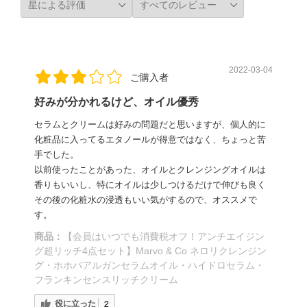
2022-03-04
ご購入者
好みが分かれるけど、オイル優秀
セラムとクリームは好みの問題だと思いますが、個人的に
化粧品に入ってるエタノールが得意ではなく、ちょっと苦
手でした。
以前使ったことがあった、オイルとクレンジングオイルは
香りもいいし、特にオイルは少しつけるだけで伸びも良く
その後の化粧水の浸透もいい気がするので、オススメで
す。
商品：
【会員はいつでも消費税オフ！アンチエイジン
グ超リッチ4点セット】Marvo & Co ネロリクレンジン
グ・ホホバアルガンセラムオイル・ハイドロセラム・
フランキンセンスリッチクリーム
役に立った
2