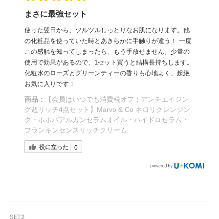
まさに最強セット
使った翌日から、ツルツルしっとりなお肌になります。他
の化粧品を使っていた時とあきらかに手触りが違う！ 一度
この感触を知ってしまったら、もう手放せません。少量の
使用で効果があるので、1セット買うと結構長持ちします。
化粧水のローズとグリーンティーの香りも心地よく、超絶
お気に入りです！
商品：
【会員はいつでも消費税オフ！アンチエイジン
グ超リッチ4点セット】Marvo & Co ネロリクレンジン
グ・ホホバアルガンセラムオイル・ハイドロセラム・
フランキンセンスリッチクリーム
役に立った
0
SET2