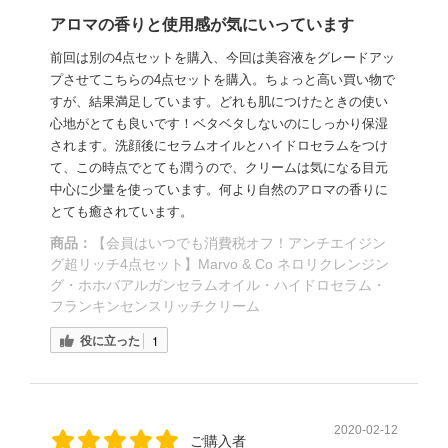
アロマの香りと使用感が気にいっています
前回は別の4点セットを購入、今回は美容液をグレードアッ
プさせてこちらの4点セットを購入。ちょっと高い買い物で
すが、結果満足しています。どれも肌につけたときの使い
心地がとても良いです！ベタベタしないのにしっかり保湿
されます。洗顔後にセラムオイルとハイドロセラムをつけ
て、この時点でとても潤うので、クリームは気になる目元
中心に少量を使っています。何より自然のアロマの香りに
とても癒されています。
商品：
【会員はいつでも消費税オフ！アンチエイジン
グ超リッチ4点セット】Marvo & Co ネロリクレンジン
グ・ホホバアルガンセラムオイル・ハイドロセラム・
フランキンセンスリッチクリーム
役に立った
1
2020-02-12
ご購入者