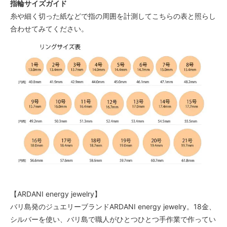
指輪サイズガイド
ターコイズ（ブルー）
糸や細く切った紙などで指の周囲を計測してこちらの表と照らし
SOLD OUT
合わせてみてください。
ラピス（紺）
1個
アメジスト（紫）
SOLD OUT
【ARDANI energy jewelry】
バリ島発のジュエリーブランドARDANI energy jewelry。18金、
シルバーを使い、バリ島で職人がひとつひとつ手作業で作ってい