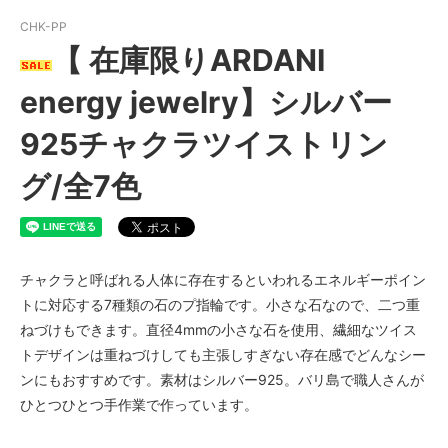
シトリン（黄色）
CHK-PP
SOLD OUT
【 在庫限りARDANI
ペリドット（緑）
SOLD OUT
energy jewelry】シルバー
ターコイズ（ブルー）
1個
925チャクラツイストリン
ラピス（紺）
グ/全7色
SOLD OUT
アメジスト（紫）
SOLD OUT
ガーネット（赤）
チャクラと呼ばれる人体に存在するといわれるエネルギーポイン
1個
トに対応する7種類の石のプ指輪です。小さな石なので、二つ重
カーネリアン（オレンジ）
ねづけもできます。直径4mmの小さな石を使用、繊細なツイス
1個
トデザインは重ねづけしても主張しすぎない存在感でどんなシー
シトリン（黄色）
ンにもおすすめです。素材はシルバー925。バリ島で職人さんが
SOLD OUT
ひとつひとつ手作業で作っています。
ペリドット（緑）
SOLD OUT