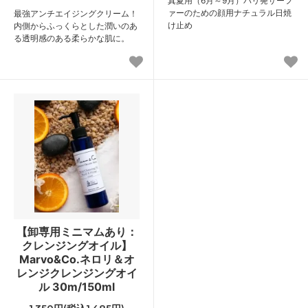
真夏用（6月～9月）バリ発サーフ
ァーのための顔用ナチュラル日焼
最強アンチエイジングクリーム！
け止め
内側からふっくらとした潤いのあ
る透明感のある柔らかな肌に。
【卸専用ミニマムあり：
クレンジングオイル】
Marvo&Co.ネロリ＆オ
レンジクレンジングオイ
ル 30m/150ml