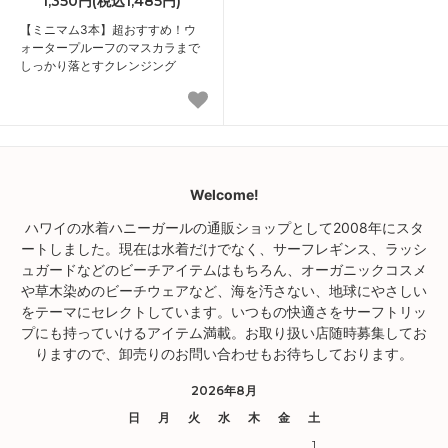
1,350円(税込1,485円)
【ミニマム3本】超おすすめ！ウ
ォータープルーフのマスカラまで
しっかり落とすクレンジング
Welcome!
ハワイの水着ハニーガールの通販ショップとして2008年にスタ
ートしました。現在は水着だけでなく、サーフレギンス、ラッシ
ュガードなどのビーチアイテムはもちろん、オーガニックコスメ
や草木染めのビーチウェアなど、海を汚さない、地球にやさしい
をテーマにセレクトしています。いつもの快適さをサーフトリッ
プにも持っていけるアイテム満載。お取り扱い店随時募集してお
りますので、卸売りのお問い合わせもお待ちしております。
2026年8月
日
月
火
水
木
金
土
1