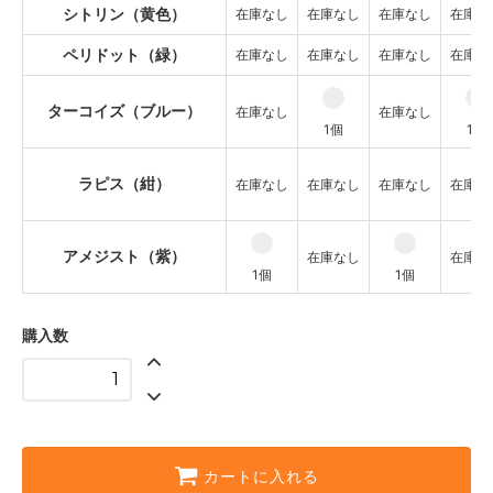
シトリン（黄色）
在庫なし
在庫なし
在庫なし
在庫な
ラピス（紺）
SOLD OUT
ペリドット（緑）
在庫なし
在庫なし
在庫なし
在庫な
アメジスト（紫）
1個
ターコイズ（ブルー）
在庫なし
在庫なし
ガーネット（赤）
1個
1個
SOLD OUT
カーネリアン（オレンジ）
ラピス（紺）
在庫なし
在庫なし
在庫なし
在庫な
SOLD OUT
シトリン（黄色）
SOLD OUT
アメジスト（紫）
在庫なし
在庫な
1個
1個
ペリドット（緑）
SOLD OUT
購入数
ターコイズ（ブルー）
1個
ラピス（紺）
SOLD OUT
アメジスト（紫）
SOLD OUT
カートに入れる