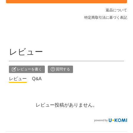
ガーネット（赤）
SOLD OUT
返品について
特定商取引法に基づく表記
カーネリアン（オレンジ）
1個
シトリン（黄色）
SOLD OUT
ペリドット（緑）
レビュー
SOLD OUT
ターコイズ（ブルー）
SOLD OUT
レビューを書く
質問する
レビュー
Q&A
ラピス（紺）
SOLD OUT
アメジスト（紫）
1個
レビュー投稿がありません。
ガーネット（赤）
SOLD OUT
カーネリアン（オレンジ）
SOLD OUT