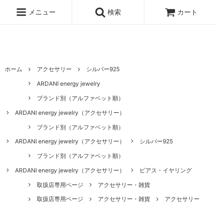
ハワイ発サーフィンのための水着・ビキニのハニーガール、ナチュラル
ノンケミカル日焼け止め、オーガニックコスメのオンライン通販ショッ
メニュー
検索
カート
ピングサイト
ホーム
アクセサリー
シルバー925
ARDANI energy jewelry
ブランド別（アルファベット順）
ARDANI energy jewelry（アクセサリー）
ブランド別（アルファベット順）
ARDANI energy jewelry（アクセサリー）
シルバー925
ブランド別（アルファベット順）
ARDANI energy jewelry（アクセサリー）
ピアス・イヤリング
取扱店専用ページ
アクセサリー・雑貨
取扱店専用ページ
アクセサリー・雑貨
アクセサリー