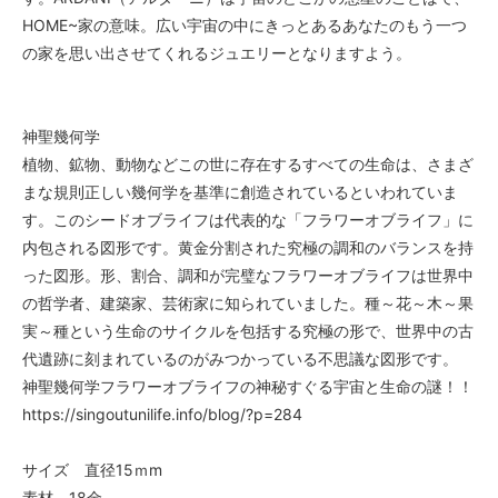
HOME~家の意味。広い宇宙の中にきっとあるあなたのもう一つ
の家を思い出させてくれるジュエリーとなりますよう。
神聖幾何学
植物、鉱物、動物などこの世に存在するすべての生命は、さまざ
まな規則正しい幾何学を基準に創造されているといわれていま
す。このシードオブライフは代表的な「フラワーオブライフ」に
内包される図形です。黄金分割された究極の調和のバランスを持
った図形。形、割合、調和が完璧なフラワーオブライフは世界中
の哲学者、建築家、芸術家に知られていました。種～花～木～果
実～種という生命のサイクルを包括する究極の形で、世界中の古
代遺跡に刻まれているのがみつかっている不思議な図形です。
神聖幾何学フラワーオブライフの神秘すぐる宇宙と生命の謎！！
https://singoutunilife.info/blog/?p=284
サイズ 直径15ｍm
素材 18金