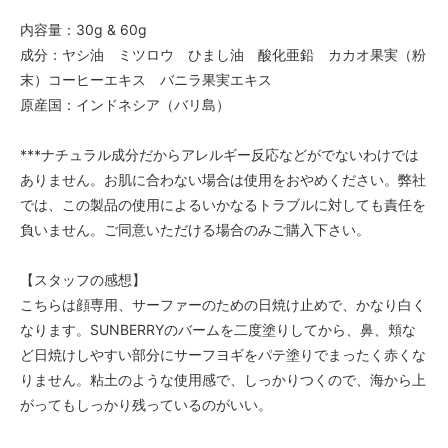
内容量：30g & 60g
成分：ヤシ油 ミツロウ ひまし油 酸化亜鉛 カカオ果実（粉
末）コーヒーエキス バニラ果実エキス
原産国：インドネシア（バリ島）
***ナチュラル成分だからアレルギー反応などがでないわけでは
ありません。お肌に合わない場合は使用をおやめください。弊社
では、この製品の使用によるいかなるトラブルに対しても責任を
負いません。ご同意いただける場合のみご購入下さい。
【スタッフの感想】
こちらは顔専用、サーファーのための日焼け止めで、かなり白く
なります。SUNBERRYのバームを二度塗りしてから、鼻、頬な
ど日焼けしやすい部分にサーフヨギをパテ塗りでまったく赤くな
りません。粘土のような使用感で、しっかりつくので、海から上
がってもしっかり残っているのがいい。