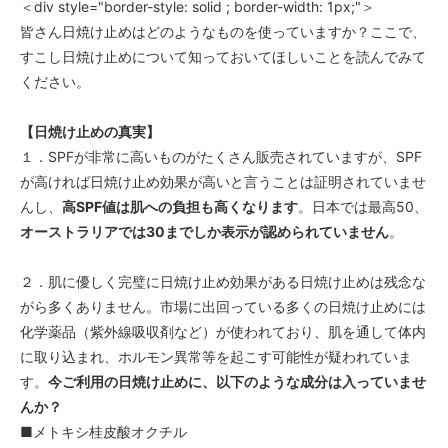
＜div style="border-style: solid ; border-width: 1px;"＞
皆さん日焼け止めはどのようなものを使っていますか？ここで、
すこし日焼け止めについて知っておいてほしいことを読んでみて
ください。
【日焼け止めの真実】
１．SPFが非常に高いものがたくさん販売されていますが、SPF
が高ければ日焼け止め効果が高いと言うことは証明されていませ
んし、
高SPF値は肌への負担も高くなります
。日本では最高50、
オーストラリアでは30までしか表示が認められていません
。
２．肌に優しく完璧に日焼け止め効果がある日焼け止めは残念な
がら多くありません。市場に出回っている多くの日焼け止めには
化学薬品（紫外線吸収剤など）が使われており、肌を通して体内
に取り込まれ、ホルモン異常等を起こす可能性が疑われていま
す。
今ご利用の日焼け止めに、以下のような成分は入っていませ
んか？
■メトキシ桂皮酸オクチル