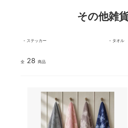
その他雑
ステッカー
タオル
28
全
商品