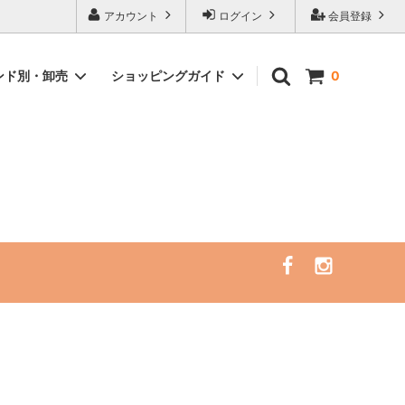
ピングサイト
アカウント
ログイン
会員登録
ンド別・卸売
ショッピングガイド
0
）
イント
サーフレギンス/ラッシュガード/サーフ
サーフトリップ必需品
ハット（一部SALE）
アクセサリー
セミナー・リトリート