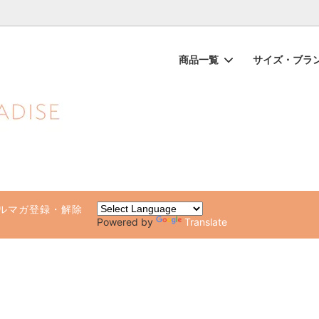
ノンケミカル日焼け止め、オーガニックコスメのオンライン通販ショッ
商品一覧
サイズ・ブラ
ップス（一部SALE）
品
ガールが他の水着と違う10の理由
ビキニボトムス（一部SALE）
ブランド別（アルファベット順
水着サイズチャート・着方のポ
専用ページ
ト・ルームウェア
化粧品・日焼け止め
雑貨（タオル・ステッカー・ビー
健康グッズ・サプリ
）
ルマガ登録・解除
Powered by
Translate