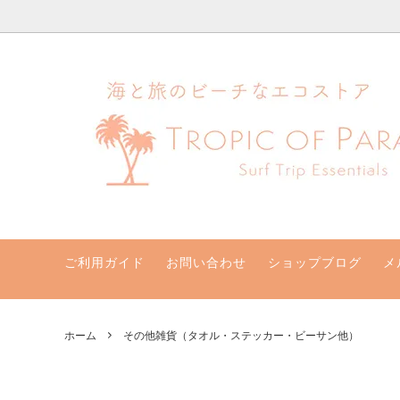
ハワイ発サーフィンのための水着・ビキニのハニーガール、ナチュラル
ビキニセット&ワンピース
クリアランスセール！最大70％オフ
支払い・配送・返品・交換について
ビキニト
新着商
ハニー
水着サイズ別
取扱店
【一般】水着お取り寄せ
リゾー
バッグ・ポーチ
その他
サン他
ご利用ガイド
お問い合わせ
ショップブログ
メ
ホーム
その他雑貨（タオル・ステッカー・ビーサン他）