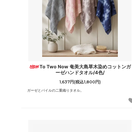
To Two Now 奄美大島草木染めコットンガ
ーゼハンドタオル/4色/
1,637円(税込1,800円)
ガーゼとパイルの二重織りタオル。