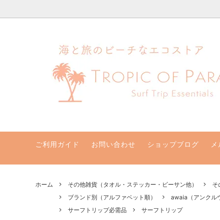
ハワイ発サーフィンのための水着・ビキニのハニーガール、ナチュラル
ビキニセット&ワンピース
クリアランスセール！最大70％オフ
支払い・配送・返品・交換について
ビキニト
新着商
ハニー
水着サイズ別
取扱店
【一般】水着お取り寄せ
リゾー
バッグ・ポーチ
その他
サン他
ご利用ガイド
お問い合わせ
ショップブログ
メ
ホーム
その他雑貨（タオル・ステッカー・ビーサン他）
そ
ブランド別（アルファベット順）
awaia（アンク
サーフトリップ必需品
サーフトリップ