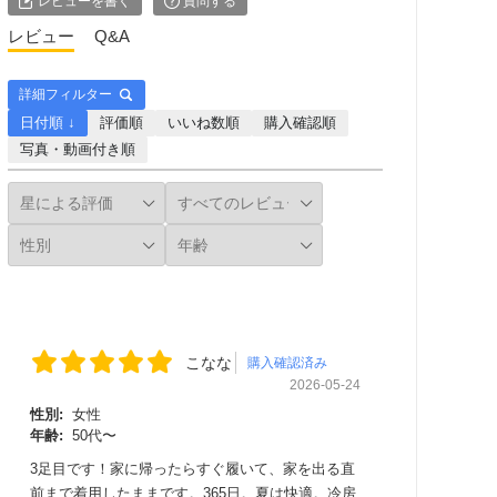
レビューを書く
質問する
レビュー
Q&A
詳細フィルター
日付順 ↓
評価順
いいね数順
購入確認順
写真・動画付き順
こなな
購入確認済み
2026-05-24
性別:
女性
年齢:
50代〜
3足目です！家に帰ったらすぐ履いて、家を出る直
前まで着用したままです。365日。夏は快適。冷房