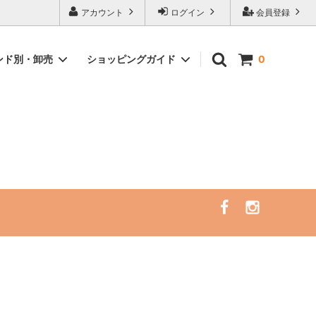
ピングサイト
アカウント
ログイン
会員登録
ンド別・卸売
ショッピングガイド
0
）
イント
サーフレギンス/ラッシュガード/サーフ
サーフトリップ必需品
ハット（一部SALE）
アクセサリー
セミナー・リトリート