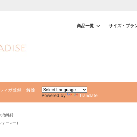
ノンケミカル日焼け止め、オーガニックコスメのオンライン通販ショッ
商品一覧
サイズ・ブラ
ップス（一部SALE）
品
ガールが他の水着と違う10の理由
ビキニボトムス（一部SALE）
ブランド別（アルファベット順
水着サイズチャート・着方のポ
専用ページ
ト・ルームウェア
化粧品・日焼け止め
雑貨（タオル・ステッカー・ビー
健康グッズ・サプリ
）
ルマガ登録・解除
Powered by
Translate
の他雑貨
ルウォーマー）