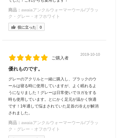
でした！これからも愛用します！
商品：
awaiaアンクルウォーマーウール/ブラッ
ク・グレー・オフホワイト
役に立った
0
2019-10-10
ご購入者
優れものです。
グレーのアクリルと一緒に購入し、ブラックのウ
ールは寝る時に使用していますが、よく眠れるよ
うになりました！グレーは日常使いでヨガをする
時も使用しています。とにかく足元が温かく快適
です！1年通して悩まされていた足首の冷えが解消
されました。
商品：
awaiaアンクルウォーマーウール/ブラッ
ク・グレー・オフホワイト