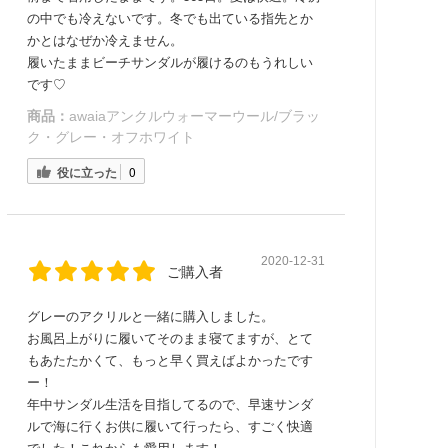
の中でも冷えないです。冬でも出ている指先とか
かとはなぜか冷えません。
履いたままビーチサンダルが履けるのもうれしい
です♡
商品：
awaiaアンクルウォーマーウール/ブラッ
ク・グレー・オフホワイト
役に立った
0
2020-12-31
ご購入者
グレーのアクリルと一緒に購入しました。
お風呂上がりに履いてそのまま寝てますが、とて
もあたたかくて、もっと早く買えばよかったです
ー！
年中サンダル生活を目指してるので、早速サンダ
ルで海に行くお供に履いて行ったら、すごく快適