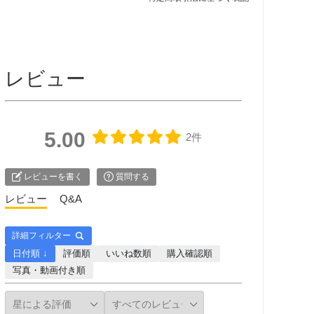
レビュー
5.00
2件
レビューを書く
質問する
レビュー
Q&A
詳細フィルター
日付順 ↓
評価順
いいね数順
購入確認順
写真・動画付き順