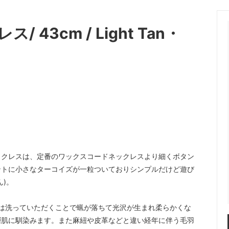
43cm / Light Tan・
。
ックレスは、定番のワックスコードネックレスより細くボタン
ントに小さなターコイズが一粒ついておりシンプルだけど遊び
)。
ドは洗っていただくことで蝋が落ちて光沢が生まれ柔らかくな
層肌に馴染みます。また麻紐や皮革などと違い経年に伴う毛羽