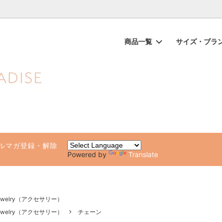
ノンケミカル日焼け止め、オーガニックコスメのオンライン通販ショッ
商品一覧
サイズ・ブラ
ップス（一部SALE）
品
ガールが他の水着と違う10の理由
ビキニボトムス（一部SALE）
ブランド別（アルファベット順
水着サイズチャート・着方のポ
専用ページ
ト・ルームウェア
化粧品・日焼け止め
雑貨（タオル・ステッカー・ビー
健康グッズ・サプリ
）
ルマガ登録・解除
Powered by
Translate
y jewelry（アクセサリー）
y jewelry（アクセサリー）
チェーン