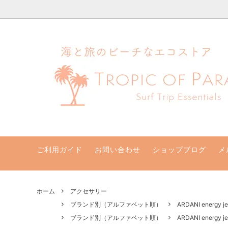
ハワイ発サーフィンのための水着・ビキニのハニーガール、ナチュラル
ビキニセット&ワンピース
クリアランスセール！最大70％オフ
支払い・配送・返品・交換について
ビキニト
新着商
ハニー
水着サイズ別
取扱店
【一般】水着お取り寄せ
リゾー
バッグ・ポーチ
その他
サン他
ご利用ガイド
お問い合わせ
ショップブログ
メ
ホーム
アクセサリー
ブランド別（アルファベット順）
ARDANI energ
ブランド別（アルファベット順）
ARDANI energ