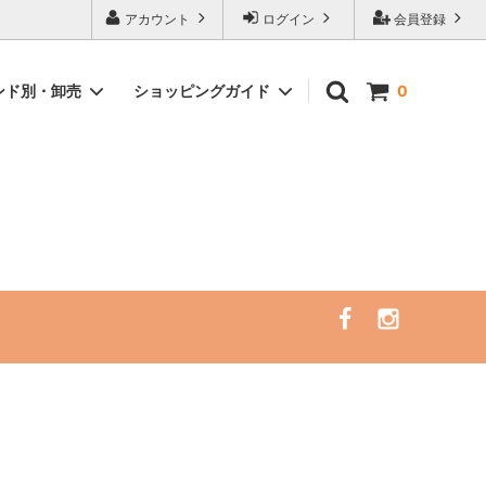
ピングサイト
アカウント
ログイン
会員登録
ンド別・卸売
ショッピングガイド
0
）
イント
サーフレギンス/ラッシュガード/サーフ
サーフトリップ必需品
ハット（一部SALE）
アクセサリー
セミナー・リトリート