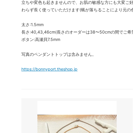
立ちや変色も起きませんので、お肌の敏感な方にも大変ご
わらず長く使っていただけます(蝋が落ちることにより元の
太さ:1.5mm
長さ:40,43,46cm(長さのオーダーは38〜50cmの間
ボタン:高瀬貝7.5mm
写真のペンダントトップは含みません。
https://bonnyport.theshop.jp