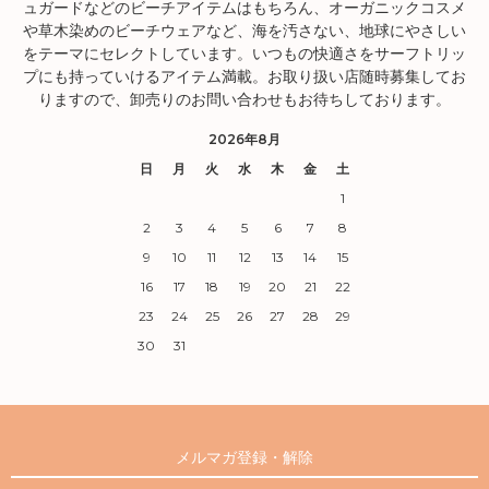
ュガードなどのビーチアイテムはもちろん、オーガニックコスメ
や草木染めのビーチウェアなど、海を汚さない、地球にやさしい
をテーマにセレクトしています。いつもの快適さをサーフトリッ
プにも持っていけるアイテム満載。お取り扱い店随時募集してお
りますので、卸売りのお問い合わせもお待ちしております。
2026年8月
日
月
火
水
木
金
土
1
2
3
4
5
6
7
8
9
10
11
12
13
14
15
16
17
18
19
20
21
22
23
24
25
26
27
28
29
30
31
メルマガ登録・解除