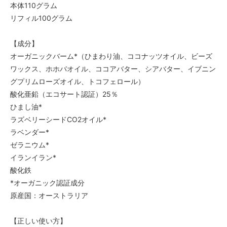
本体110グラム
リフィル100グラム
【成分】
オーガニックバーム*（ひまわり油、ココナッツオイル、ビーズ
ワックス、ホホバオイル、ココアバター、シアバター、イブニン
グプリムローズオイル、トコフェロール）
酸化亜鉛（エコサート認証）25％
ひまし油*
ラズベリーシードCO2オイル*
ラベンダー*
ゼラニウム*
イランイラン*
酸化鉄
*オーガニック認証成分
原産国：オーストラリア
【正しい使い方】