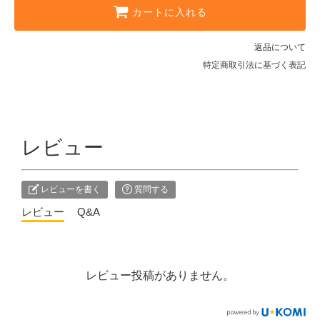
カートに入れる
顔・唇用ヴィーガンバーム(3520
円)
3,200円(税込3,520円)
返品について
デイリー日焼け止め(6820
特定商取引法に基づく表記
6,200円(税込6,820円)
海用日焼け止めクリーム本体
(6820円)
6,200円(税込6,820円)
レビュー
海用日焼け止めクリーム詰め替え用
(5940円)
5,400円(税込5,940円)
レビューを書く
質問する
顔・唇用ヴィーガンバーム(3520
円)
レビュー
Q&A
3,200円(税込3,520円)
デイリー日焼け止め(6820
6,200円(税込6,820円)
レビュー投稿がありません。