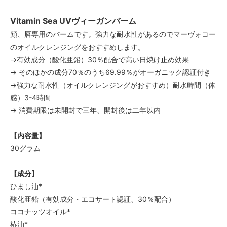
Vitamin Sea UVヴィーガンバーム
顔、唇専用のバームです。強力な耐水性があるのでマーヴォコー
のオイルクレンジングをおすすめします。
→有効成分（酸化亜鉛）30％配合で高い日焼け止め効果
→ そのほかの成分70％のうち69.99％がオーガニック認証付き
→強力な耐水性（オイルクレンジングがおすすめ）耐水時間（体
感）3-4時間
→ 消費期限は未開封で三年、開封後は二年以内
【内容量】
30グラム
【成分】
ひまし油*
酸化亜鉛（有効成分・エコサート認証、30％配合）
ココナッツオイル*
椿油*