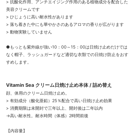
> 抗酸化作用、アンチエイジング作用のある植物成分を配合した
美容クリームです
> ひじょうに高い耐水性があります
> 落ち着きた中にも華やかさのあるアロマの香りが広がります
> 動物実験していません
●もっとも紫外線が強い10：00～15：00は日焼け止めだけでは
なく帽子、ラッシュガードなど適切な衣類での日焼け防止をおす
すめします。
Vitamin Sea クリーム日焼け止め本体 / 詰め替え
顔、体用のクリーム日焼け止め。
> 有効成分（酸化亜鉛）25％配合で高い日焼け止め効果
> 消費期限は未開封で三年以上、開封後は二年以内
→高い耐水性。耐水時間（体感）2時間前後
【内容量】