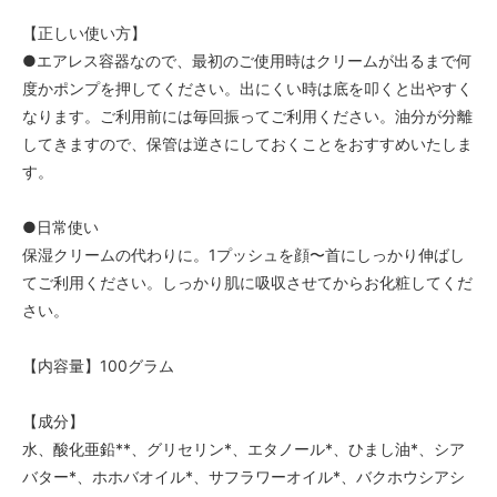
【正しい使い方】
●エアレス容器なので、最初のご使用時はクリームが出るまで何
度かポンプを押してください。出にくい時は底を叩くと出やすく
なります。ご利用前には毎回振ってご利用ください。油分が分離
してきますので、保管は逆さにしておくことをおすすめいたしま
す。
●日常使い
保湿クリームの代わりに。1プッシュを顔〜首にしっかり伸ばし
てご利用ください。しっかり肌に吸収させてからお化粧してくだ
さい。
【内容量】100グラム
【成分】
水、酸化亜鉛**、グリセリン*、エタノール*、ひまし油*、シア
バター*、ホホバオイル*、サフラワーオイル*、バクホウシアシ