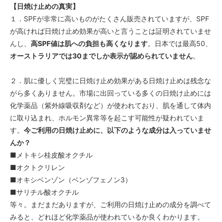
【日焼け止めの真実】
１．SPFが非常に高いものがたくさん販売されていますが、SPF
が高ければ日焼け止め効果が高いと言うことは証明されていませ
んし、
高SPF値は肌への負担も高くなります
。日本では最高50、
オーストラリアでは30までしか表示が認められていません
。
２．肌に優しく完璧に日焼け止め効果がある日焼け止めは残念な
がら多くありません。市場に出回っている多くの日焼け止めには
化学薬品（紫外線吸収剤など）が使われており、肌を通して体内
に取り込まれ、ホルモン異常等を起こす可能性が疑われていま
す。
今ご利用の日焼け止めに、以下のような成分は入っていませ
んか？
■メトキシ桂皮酸オクチル
■オクトクリレン
■オキシベンゾン（ベンゾフェノン3）
■サリチル酸オクチル
等々。まだまだありますが、ご利用の日焼け止めの成分を調べて
みると、どれほど化学薬品が使われているか良くわかります。