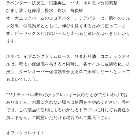
ラベンダー：抗炎症、細胞再生、ハリ、ホルモン分泌調整
ひまし油：超保湿、撥水、耐水、抗炎症
オーガニックバームのココアバター、シアバターは、肌へのシル
ク効果、保湿効果とともに、伸びを良くするために使っていま
す。ビーワックスだけのバームと比べると違いがはっきりわかり
ます。
ホホバ、イブニングプリムローズ、ひまわり油、ココナッツオイ
ルは、程よい保湿感を与えると同時に、各オイルに皮膚軟化、抗
炎症、ターンオーバー促進効果があるので美容クリームといって
もよいでしょう。
***ナチュラル成分だからアレルギー反応などがでないわけでは
ありません。お肌に合わない場合は使用をおやめください。弊社
では、この製品の使用によるいかなるトラブルに対しても責任を
負いません。ご同意いただける場合のみご購入下さい。
オフィシャルサイト