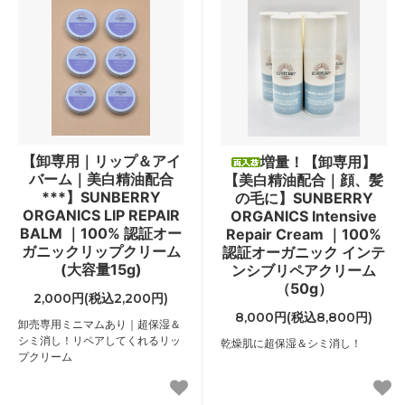
【卸専用｜リップ＆アイ
増量！【卸専用】
バーム｜美白精油配合
【美白精油配合｜顔、髪
***】SUNBERRY
の毛に】SUNBERRY
ORGANICS LIP REPAIR
ORGANICS Intensive
BALM ｜100% 認証オー
Repair Cream ｜100%
ガニックリップクリーム
認証オーガニック インテ
(大容量15g)
ンシブリペアクリーム
（50g）
2,000円(税込2,200円)
8,000円(税込8,800円)
卸売専用ミニマムあり｜超保湿＆
シミ消し！リペアしてくれるリッ
乾燥肌に超保湿＆シミ消し！
プクリーム