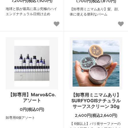
7,200円(税込7,920円)
1,700円(税込1,870円)
地球と肌が最高に喜ぶ究極のハイ
【卸専用ミニマムあり】髪、顔、
エンドナチュラル日焼け止め
体に使える便利なバーム
【卸専用】Marvo&Co.
【卸専用ミニマムあり】
アソート
SURFYOGISナチュラル
サーフスクリーン 30g
0円(税込0円)
2,400円(税込2,640円)
卸専用6個アソート
【 6個以上】バリ発サーファーの