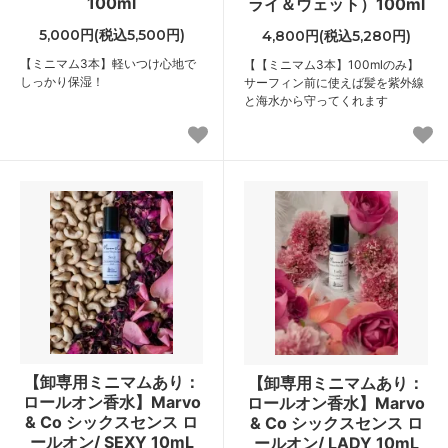
100ml
ライ＆ウェット）100ml
5,000円(税込5,500円)
4,800円(税込5,280円)
【ミニマム3本】軽いつけ心地で
【【ミニマム3本】100mlのみ】
しっかり保湿！
サーフィン前に使えば髪を紫外線
と海水から守ってくれます
【卸専用ミニマムあり：
【卸専用ミニマムあり：
ロールオン香水】Marvo
ロールオン香水】Marvo
& Co シックスセンス ロ
& Co シックスセンス ロ
ールオン/ SEXY 10mL
ールオン/ LADY 10mL