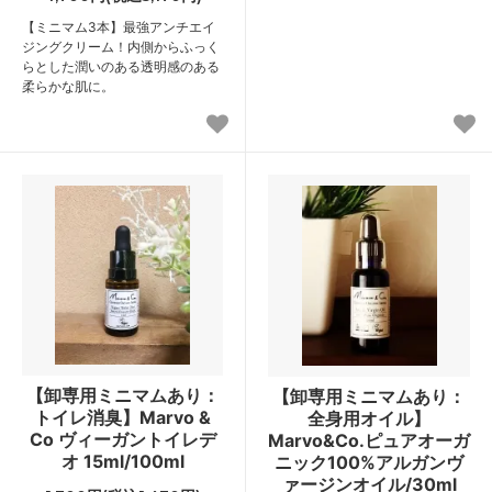
【ミニマム3本】最強アンチエイ
ジングクリーム！内側からふっく
らとした潤いのある透明感のある
柔らかな肌に。
【卸専用ミニマムあり：
【卸専用ミニマムあり：
トイレ消臭】Marvo &
全身用オイル】
Co ヴィーガントイレデ
Marvo&Co.ピュアオーガ
オ 15ml/100ml
ニック100%アルガンヴ
ァージンオイル/30ml