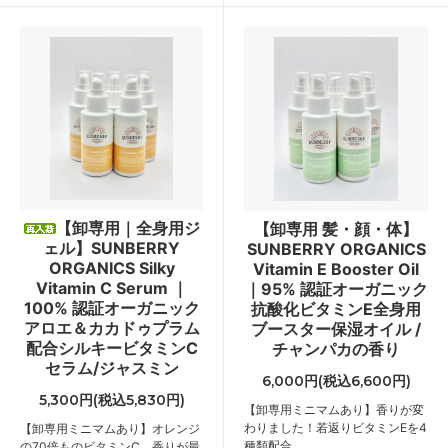
【卸専用｜全身用ジ
【卸専用 髪・顔・体】
ェル】SUNBERRY
SUNBERRY ORGANICS
ORGANICS Silky
Vitamin E Booster Oil
Vitamin C Serum ｜
｜95% 認証オーガニック
100% 認証オーガニック
抗酸化ビタミンE全身用
アロエ＆カカドゥプラム
ブースター保湿オイル /
配合シルキービタミンC
チャンパカの香り
セラム/ジャスミン
6,000円(税込6,600円)
5,300円(税込5,830円)
【卸専用ミニマムあり】香りが変
わりました！若返りビタミンEを4
【卸専用ミニマムあり】オレンジ
種類配合
の70倍ものビタミンC。香りが最