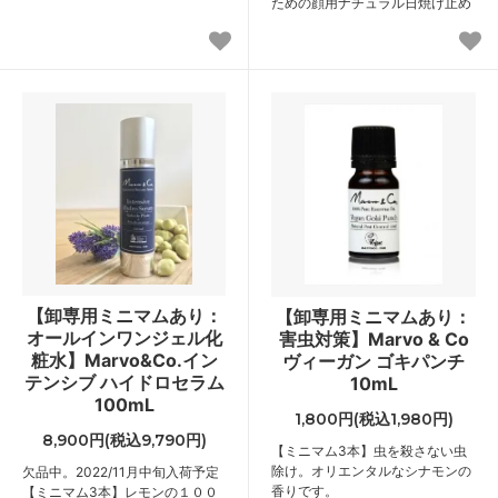
ための顔用ナチュラル日焼け止め
【卸専用ミニマムあり：
【卸専用ミニマムあり：
オールインワンジェル化
害虫対策】Marvo & Co
粧水】Marvo&Co.イン
ヴィーガン ゴキパンチ
テンシブ ハイドロセラム
10mL
100mL
1,800円(税込1,980円)
8,900円(税込9,790円)
【ミニマム3本】虫を殺さない虫
除け。オリエンタルなシナモンの
欠品中。2022/11月中旬入荷予定
香りです。
【ミニマム3本】レモンの１００