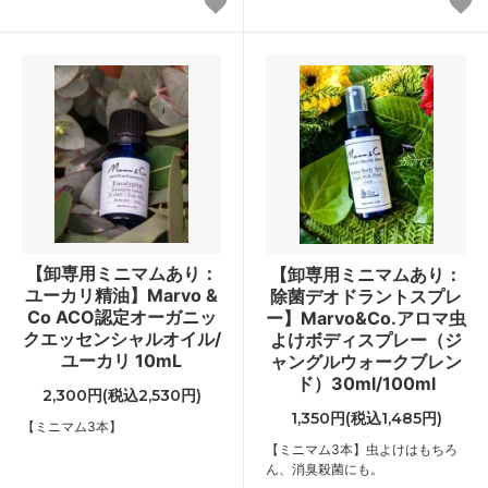
【卸専用ミニマムあり：
【卸専用ミニマムあり：
ユーカリ精油】Marvo &
除菌デオドラントスプレ
Co ACO認定オーガニッ
ー】Marvo&Co.アロマ虫
クエッセンシャルオイル/
よけボディスプレー（ジ
ユーカリ 10mL
ャングルウォークブレン
ド）30ml/100ml
2,300円(税込2,530円)
1,350円(税込1,485円)
【ミニマム3本】
【ミニマム3本】虫よけはもちろ
ん、消臭殺菌にも。