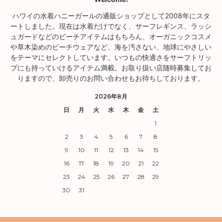
ハワイの水着ハニーガールの通販ショップとして2008年にスタ
ートしました。現在は水着だけでなく、サーフレギンス、ラッシ
ュガードなどのビーチアイテムはもちろん、オーガニックコスメ
や草木染めのビーチウェアなど、海を汚さない、地球にやさしい
をテーマにセレクトしています。いつもの快適さをサーフトリッ
プにも持っていけるアイテム満載。お取り扱い店随時募集してお
りますので、卸売りのお問い合わせもお待ちしております。
2026年8月
日
月
火
水
木
金
土
1
2
3
4
5
6
7
8
9
10
11
12
13
14
15
16
17
18
19
20
21
22
23
24
25
26
27
28
29
30
31