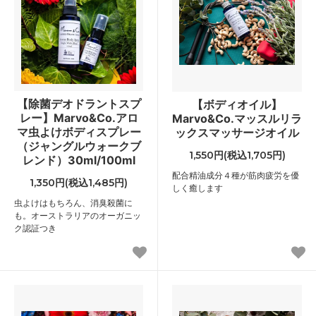
【除菌デオドラントスプ
【ボディオイル】
レー】Marvo&Co.アロ
Marvo&Co.マッスルリラ
マ虫よけボディスプレー
ックスマッサージオイル
（ジャングルウォークブ
1,550円(税込1,705円)
レンド）30ml/100ml
配合精油成分４種が筋肉疲労を優
1,350円(税込1,485円)
しく癒します
虫よけはもちろん、消臭殺菌に
も。オーストラリアのオーガニッ
ク認証つき