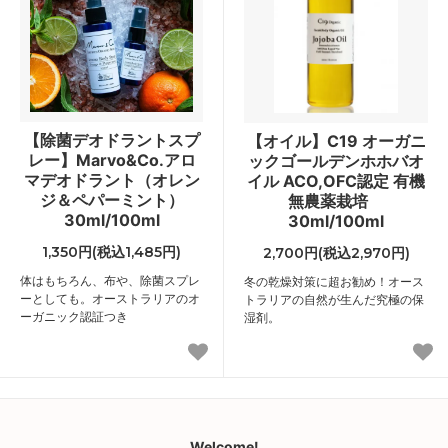
【除菌デオドラントスプ
【オイル】C19 オーガニ
レー】Marvo&Co.アロ
ックゴールデンホホバオ
マデオドラント（オレン
イル ACO,OFC認定 有機
ジ＆ペパーミント）
無農薬栽培
30ml/100ml
30ml/100ml
1,350円(税込1,485円)
2,700円(税込2,970円)
体はもちろん、布や、除菌スプレ
冬の乾燥対策に超お勧め！オース
ーとしても。オーストラリアのオ
トラリアの自然が生んだ究極の保
ーガニック認証つき
湿剤。
Welcome!