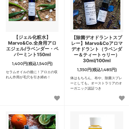
【ジェル化粧水】
【除菌デオドラントスプ
Marvo&Co.全身用アロ
レー】Marvo&Coアロマ
エジェル/ラベンダー・ペ
デオドラント（ラベンダ
パーミント150ml
ー＆ティートゥリー）
30ml/100ml
1,400円(税込1,540円)
1,350円(税込1,485円)
セラムオイルの後に！アロエの収
れん作用が毛穴を引き締め！
体はもちろん、布や、除菌スプレ
ーとしても。オーストラリアのオ
ーガニック認証つき