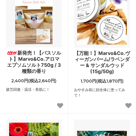
新発売！【バスソル
【万能！】Marvo&Co.ヴ
ト】Marvo&Co.アロマ
ィーガンバーム/ラベンダ
エプソムソルト750g / 3
ー & サンダルウッド
種類の香り
(15g/50g)
2,400円(税込2,640円)
1,700円(税込1,870円)
疲労回復・温活・美肌に！
おやすみ前に顔全体に塗ってみ
て！