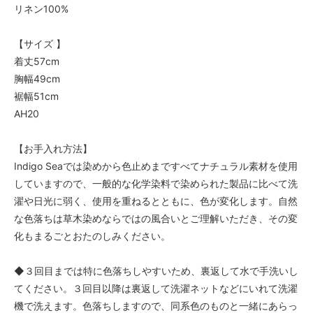
リネン100%
【サイズ 】
着丈57cm
胸幅49cm
裾幅51cm
AH20
【お手入れ方法】
Indigo Seaでは染めから色止めまですべてナチュラル素材を使用
していますので、一般的な化学染料で染められた製品に比べて洗
濯や日光に弱く、使用を重ねるとともに、色が変化します。自然
な色落ちは草木染めならではの風合いとご理解いただき、その変
化もまるごとおたのしみください。
◆３回目までは特に色落ちしやすいため、裏返して水で手洗いし
てください。３回目以降は裏返して洗濯ネットなどにいれて洗濯
機で洗えます。色落ちしますので、同系色のものと一緒にあらっ