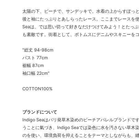
太陽の下、ビーチで、サンデッキで。水着の上からすぽっ
後と袖にたっぷりとあしらったレース。ここまでレースを使っ
Seaは、では思い切って好きなだけつけてみよう！とたっ
も素敵です。街着として、ボトムスにデニムやスキニーをコ
"総丈 94-98cm
バスト 77cm
裾幅 87cm
袖口幅 22cm"
COTTON100%
ブランドについて
Indigo Seaはバリ発草木染めのビーチアパレルブラン
うことに氣づき、Indigo Seaでは染色に水を汚さない
のを使い、環境負荷を抑えることをテーマとしながらも、