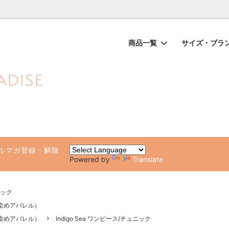
ノンケミカル日焼け止め、オーガニックコスメのオンライン通販ショッ
商品一覧
サイズ・ブラ
ップス（一部SALE）
品
ガールが他の水着と違う10の理由
ビキニボトムス（一部SALE）
ブランド別（アルファベット順
水着サイズチャート・着方のポ
専用ページ
ト・ルームウェア
化粧品・日焼け止め
雑貨（タオル・ステッカー・ビー
健康グッズ・サプリ
）
ルマガ登録・解除
Powered by
Translate
ニック
草木染めアパレル）
草木染めアパレル）
Indigo Sea ワンピース/チュニック