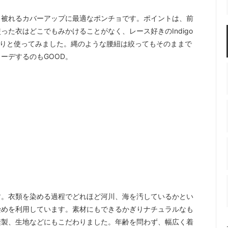
と被れるカバーアップに最適なポンチョです。ポイントは、前
た衣はどこでもみかけることがなく、レース好きのIndigo
ぷりと使ってみました。縄のような腰紐は絞ってもそのままで
ーデするのもGOOD。
ドです。衣類を染める過程でどれほど河川、海を汚しているかとい
草木染めを利用しています。素材にもできるかぎりナチュラルなも
縫製、生地などにもこだわりました。年齢を問わず、幅広く着