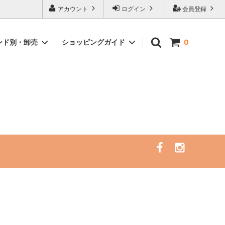
ピングサイト
アカウント
ログイン
会員登録
ンド別・卸売
ショッピングガイド
0
）
イント
サーフレギンス/ラッシュガード/サーフ
サーフトリップ必需品
ハット（一部SALE）
アクセサリー
セミナー・リトリート