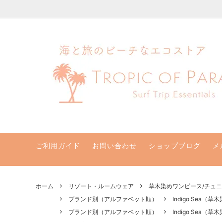
ハワイ発サーフィンのための水着・ビキニのハニーガール、ナチュラル
ビキニセット&ワンピース
クリアランスセール！最大70％オフ
支払い・配送・返品・交換について
ビキニト
新着商
ハニー
水着サイズ別
取扱店
【一般】水着お取り寄せ
リゾー
バッグ・ポーチ
その他
サン他
ご利用ガイド
お問い合わせ
ショップブログ
メ
ホーム
リゾート・ルームウェア
草木染めワンピース/チュ
ブランド別（アルファベット順）
Indigo Sea（
ブランド別（アルファベット順）
Indigo Sea（