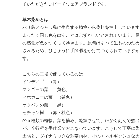
ていただきたいビーチウェアブランドです。
草木染めとは
バリ島とジャワ島に生息する植物から染料を抽出していま
まったく同じ色を出すことはむずかしいとされています。
の感覚が色をつくってゆきます。原料はすべて生もののた
されるため、ひじょうに手間暇をかけてつくられています
す。
こちらの工場で使っているのは
インディゴ （青）
マンゴーの葉 （黄色）
マホガニーの葉 （茶色）
ケタパンの葉 （黒）
セチャン樹 （赤・桃色）
の５種類の植物。葉を摘み、乾燥させて、細かく刻んで煮
が、全行程を手作業でおこなっています。こうして丁寧に
太陽と、ダイナミックな熱帯雨林。そのエネルギッシュな