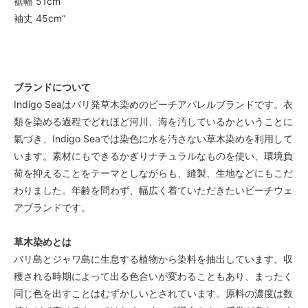
裾幅 51cm
袖丈 45cm"
ブランドについて
Indigo Seaはバリ発草木染めのビーチアパレルブランドです。衣
類を染める過程でどれほど河川、海を汚しているかということに
氣づき、Indigo Seaでは染色に水を汚さない草木染めを利用して
います。素材にもできるかぎりナチュラルなものを使い、環境負
荷を抑えることをテーマとしながらも、縫製、生地などにもこだ
わりました。年齢を問わず、幅広く着ていただきたいビーチウェ
アブランドです。
草木染めとは
バリ島とジャワ島に生息する植物から染料を抽出しています。収
穫される時期によって出る色合いが変わることもあり、まったく
同じ色を出すことはむずかしいとされています。原料の濃度は数