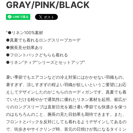
GRAY/PINK/BLACK
"●リネン100%素材
●真夏でも着れるロングスリーブカーデ
●腕長見せ効果あり
●フロントバックどちらも着れる
●リネン”ティア”シリーズとセットアップ"
暑い季節でもエアコンなどの冷え対策にはかかせない羽織もの。
暑すぎず、涼しすぎずの程よい羽織が欲しいというご要望にお応
えしてデザインしたのがこちらのカーディガンです。真夏でも着
ていただける軽やかで通気性に優れたリネン素材を起用。裾広が
りのロングスリーブは直射日光を避け暑い季節でも快適さを保つ
のはもちろんのこと、腕長の見た目効果も期待できます。また、
フロントとバックを反対にしても着れるようデザインしてあるの
で、街歩きやサイクリング時、首元の日焼けが気になるタイミン