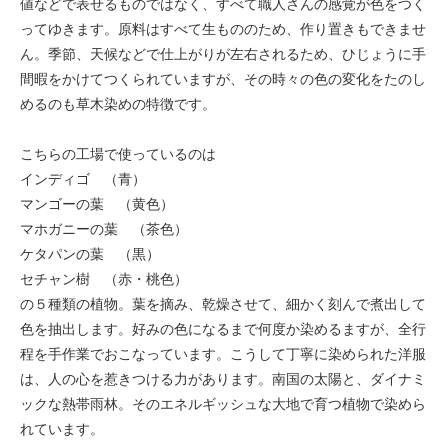
値などで表せるものではなく、すべて職人さんの感覚が色をつく
ってゆきます。原料はすべて生もののため、作り置きもできませ
ん。季節、天候などで仕上がりが左右されるため、ひじょうに手
間暇をかけてつくられていますが、その時々の色の変化をたのし
めるのも草木染めの特徴です。
こちらの工場で使っているのは
インディゴ （青）
マンゴーの葉 （黄色）
マホガニーの葉 （茶色）
ケタパンの葉 （黒）
セチャン樹 （赤・桃色）
の５種類の植物。葉を摘み、乾燥させて、細かく刻んで煮出して
色を抽出します。好みの色になるまで何度か染めるますが、全行
程を手作業でおこなっています。こうして丁寧に染められた洋服
は、人の心を惹きつける力があります。南国の太陽と、ダイナミ
ックな熱帯雨林。そのエネルギッシュな大地で育つ植物で染めら
れています。