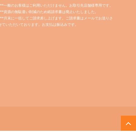
***一般のお客様はご利用いただけません。お取引先店舗様専用です。
***資源の無駄遣い削減のため紙請求書は廃止いたしました。
***月末に一括してご請求差し上げます。ご請求書はメールでお送りさ
せていただいております。お支払は振込みです。