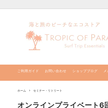
ハワイ発サーフィンのための水着・ビキニのハニーガール、ナチュラル
ビキニセット&ワンピース
クリアランスセール！最大70％オフ
支払い・配送・返品・交換について
ビキニト
新着商
ハニー
水着サイズ別
取扱店
【一般】水着お取り寄せ
リゾー
バッグ・ポーチ
その他
サン他
ご利用ガイド
お問い合わせ
ショップブログ
メ
ホーム
セミナー・リトリート
オンラインプライベート6