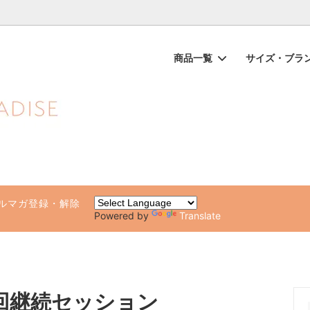
ノンケミカル日焼け止め、オーガニックコスメのオンライン通販ショッ
商品一覧
サイズ・ブラ
ップス（一部SALE）
品
ガールが他の水着と違う10の理由
ビキニボトムス（一部SALE）
ブランド別（アルファベット順
水着サイズチャート・着方のポ
専用ページ
ト・ルームウェア
化粧品・日焼け止め
雑貨（タオル・ステッカー・ビー
健康グッズ・サプリ
）
ルマガ登録・解除
Powered by
Translate
回継続セッション