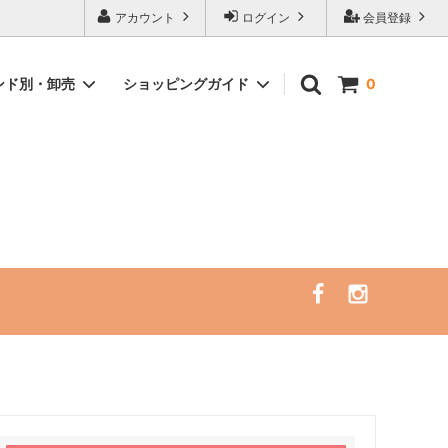
ピングサイト
アカウント
ログイン
会員登録
ンド別・卸売
ショッピングガイド
0
）
イント
サーフレギンス/ラッシュガード/サーフ
サーフトリップ必需品
ハット（一部SALE）
アクセサリー
セミナー・リトリート