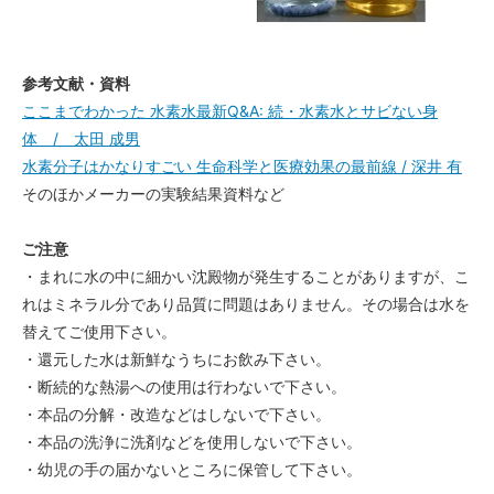
参考文献・資料
ここまでわかった 水素水最新Q&A: 続・水素水とサビない身
体 / 太田 成男
水素分子はかなりすごい 生命科学と医療効果の最前線 / 深井 有
そのほかメーカーの実験結果資料など
ご注意
・まれに水の中に細かい沈殿物が発生することがありますが、こ
れはミネラル分であり品質に問題はありません。その場合は水を
替えてご使用下さい。
・還元した水は新鮮なうちにお飲み下さい。
・断続的な熱湯への使用は行わないで下さい。
・本品の分解・改造などはしないで下さい。
・本品の洗浄に洗剤などを使用しないで下さい。
・幼児の手の届かないところに保管して下さい。