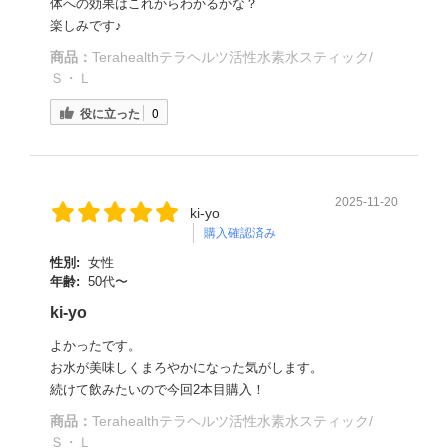
体への効果はこれからわかるかな？
楽しみです♪
商品：
Terahealthテラヘルツ活性水素水スティック/
Ｓ・Ｌ
役に立った
0
2025-11-20
ki-yo
購入確認済み
性別:
女性
年齢:
50代〜
ki-yo
よかったです。
お水が美味しくまろやかになった気がします。
続けて飲みたいので今回2本目購入！
商品：
Terahealthテラヘルツ活性水素水スティック/
Ｓ・Ｌ