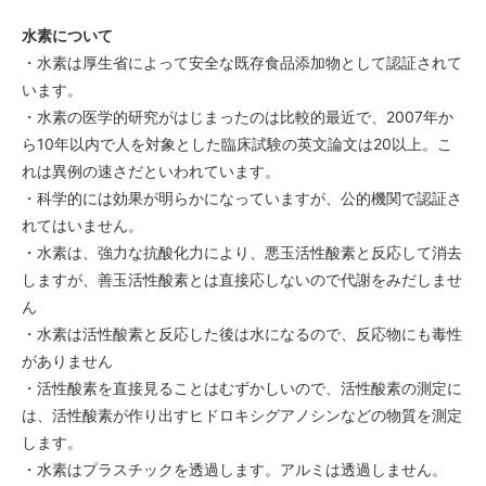
水素について
・水素は厚生省によって安全な既存食品添加物として認証されて
います。
・水素の医学的研究がはじまったのは比較的最近で、2007年か
ら10年以内で人を対象とした臨床試験の英文論文は20以上。こ
れは異例の速さだといわれています。
・科学的には効果が明らかになっていますが、公的機関で認証さ
れてはいません。
・水素は、強力な抗酸化力により、悪玉活性酸素と反応して消去
しますが、善玉活性酸素とは直接応しないので代謝をみだしませ
ん
・水素は活性酸素と反応した後は水になるので、反応物にも毒性
がありません
・活性酸素を直接見ることはむずかしいので、活性酸素の測定に
は、活性酸素が作り出すヒドロキシグアノシンなどの物質を測定
します。
・水素はプラスチックを透過します。アルミは透過しません。