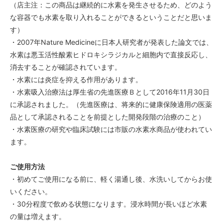
（店主注：この商品は継続的に水素を発生させるため、どのよう
な容器でも水素を取り入れることができるということだと思いま
す）
・2007年Nature Medicineに日本人研究者が発表した論文では、
水素は悪玉活性酸素ヒドロキシラジカルと細胞内で直接反応し、
消去することが確認されています。
・水素には炎症を抑える作用があります。
・水素吸入治療法は厚生省の先進医療Ｂとして2016年11月30日
に承認されました。（先進医療は、将来的に健康保険適用の医薬
品として承認されることを前提とした開発段階の治療のこと）
・水素医療の研究や臨床試験には市販の水素水商品が使われてい
ます。
ご使用方法
・初めてご使用になる前に、軽く湯通し後、水洗いしてからお使
いください。
・30分程度で飲める状態になります。浸水時間が長いほど水素
の量は増えます。