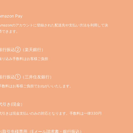
Amazon Pay
Amazonのアカウントに登録された配送先や支払い方法を利用して決
済できます。
銀行振込②（楽天銀行）
振り込み手数料はお客様ご負担
銀行振込①（三井住友銀行）
手数料はお客様ご負担でおねがいいたします。
代引き(現金）
代引きは現金支払いのみの対応となります。手数料は一律330円
お取引先様専用（Eメール請求書・銀行振込）