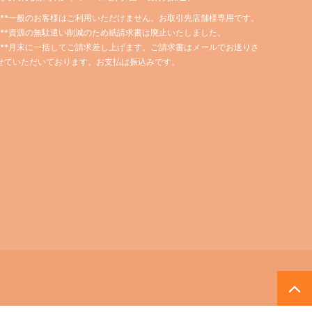
***一般のお客様はご利用いただけません。お取引先店舗様専用です。
***資源の無駄遣い削減のため紙請求書は廃止いたしました。
***月末に一括してご請求差し上げます。ご請求書はメールでお送りさ
せていただいております。お支払は振込みです。