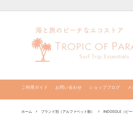
ハワイ発サーフィンのための水着・ビキニのハニーガール、ナチュラル
ビキニセット&ワンピース
クリアランスセール！最大70％オフ
支払い・配送・返品・交換について
ビキニト
新着商
ハニー
水着サイズ別
取扱店
【一般】水着お取り寄せ
リゾー
バッグ・ポーチ
その他
サン他
ご利用ガイド
お問い合わせ
ショップブログ
メ
ホーム
ブランド別（アルファベット順）
INDOSOLE（ビ