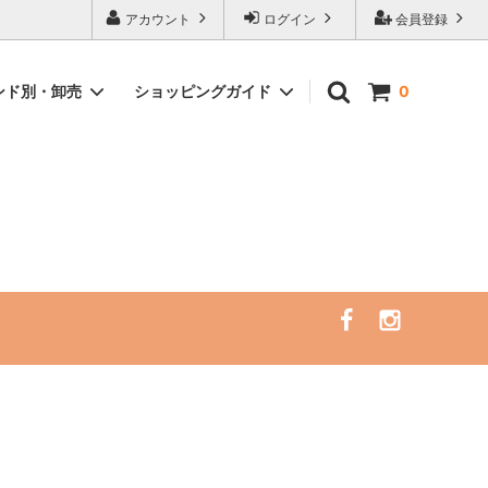
ピングサイト
アカウント
ログイン
会員登録
ンド別・卸売
ショッピングガイド
0
）
イント
サーフレギンス/ラッシュガード/サーフ
サーフトリップ必需品
ハット（一部SALE）
アクセサリー
セミナー・リトリート