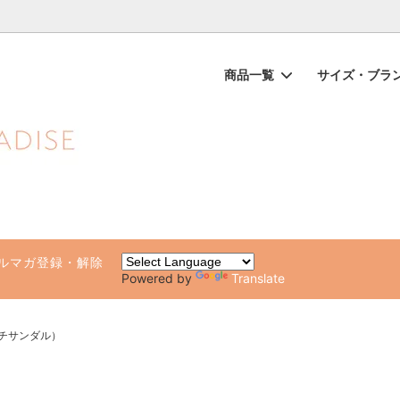
ノンケミカル日焼け止め、オーガニックコスメのオンライン通販ショッ
商品一覧
サイズ・ブラ
ップス（一部SALE）
品
ガールが他の水着と違う10の理由
ビキニボトムス（一部SALE）
ブランド別（アルファベット順
水着サイズチャート・着方のポ
専用ページ
ト・ルームウェア
化粧品・日焼け止め
雑貨（タオル・ステッカー・ビー
健康グッズ・サプリ
）
ルマガ登録・解除
Powered by
Translate
ーチサンダル）