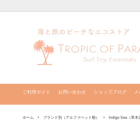
ハワイ発サーフィンのための水着・ビキニのハニーガール、ナチュラル
ビキニセット&ワンピース
クリアランスセール！最大70％オフ
支払い・配送・返品・交換について
ビキニト
新着商
ハニー
水着サイズ別
取扱店
【一般】水着お取り寄せ
リゾー
バッグ・ポーチ
その他
サン他
ご利用ガイド
お問い合わせ
ショップブログ
メ
ホーム
ブランド別（アルファベット順）
Indigo Sea（