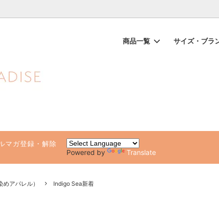
ノンケミカル日焼け止め、オーガニックコスメのオンライン通販ショッ
商品一覧
サイズ・ブラ
ップス（一部SALE）
品
ガールが他の水着と違う10の理由
ビキニボトムス（一部SALE）
ブランド別（アルファベット順
水着サイズチャート・着方のポ
専用ページ
ト・ルームウェア
化粧品・日焼け止め
雑貨（タオル・ステッカー・ビー
健康グッズ・サプリ
）
ルマガ登録・解除
Powered by
Translate
草木染めアパレル）
Indigo Sea新着