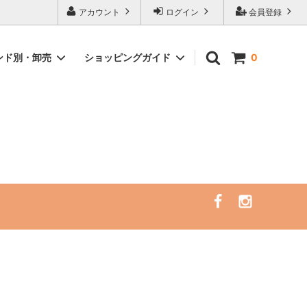
ピングサイト
アカウント
ログイン
会員登録
ンド別・卸売
ショッピングガイド
0
）
イント
サーフレギンス/ラッシュガード/サーフ
サーフトリップ必需品
ハット（一部SALE）
アクセサリー
セミナー・リトリート